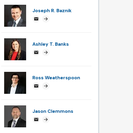
Joseph R. Baznik
jbaznik@attorneysnc.com
Attorney profile link
Ashley T. Banks
ABanks@attorneysnc.com
Attorney profile link
Ross Weatherspoon
rossweatherspoon@attorneysnc.com
Attorney profile link
Jason Clemmons
jclemmons@attorneysnc.com
Attorney profile link