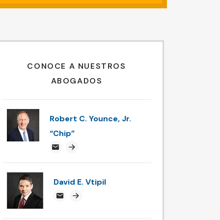
CONOCE A NUESTROS
ABOGADOS
Robert C. Younce, Jr.
“Chip”
chipyounce@attorneysnc.com
Attorney profile link
David E. Vtipil
devtipil@attorneysnc.com
Attorney profile link