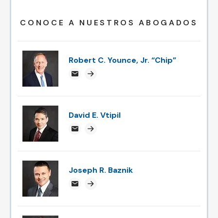
CONOCE A NUESTROS ABOGADOS
Robert C. Younce, Jr. “Chip”
chipyounce@attorneysnc.com
Attorney profile link
David E. Vtipil
devtipil@attorneysnc.com
Attorney profile link
Joseph R. Baznik
jbaznik@attorneysnc.com
Attorney profile link