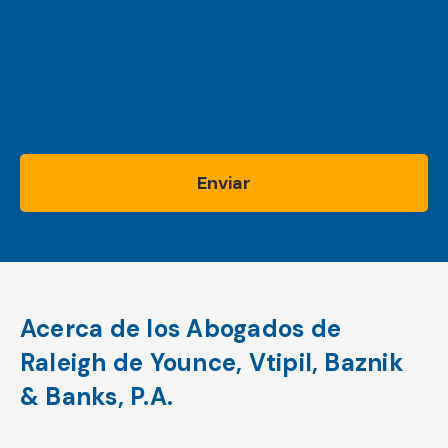
Enviar
Acerca de los Abogados de
Raleigh de Younce, Vtipil, Baznik
& Banks, P.A.