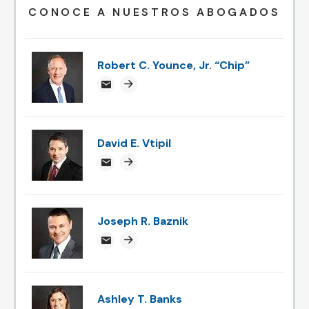
CONOCE A NUESTROS ABOGADOS
Robert C. Younce, Jr. “Chip”
chipyounce@attorneysnc.com
Attorney profile link
David E. Vtipil
devtipil@attorneysnc.com
Attorney profile link
Joseph R. Baznik
jbaznik@attorneysnc.com
Attorney profile link
Ashley T. Banks