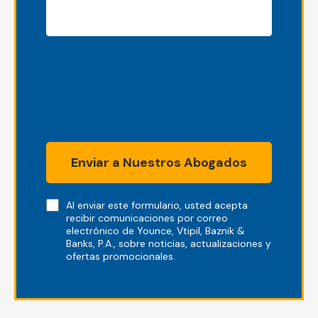
Enviar a Nuestros Abogados
Note
Al enviar este formulario, usted acepta
recibir comunicaciones por correo
electrónico de Younce, Vtipil, Baznik &
Banks, P.A., sobre noticias, actualizaciones y
ofertas promocionales.