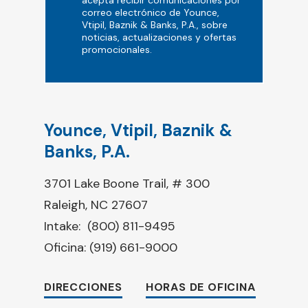
correo electrónico de Younce,
Vtipil, Baznik & Banks, P.A., sobre
noticias, actualizaciones y ofertas
promocionales.
Younce, Vtipil, Baznik &
Banks, P.A.
3701 Lake Boone Trail, # 300
Raleigh, NC 27607
Intake:
(800) 811-9495
Oficina:
(919) 661-9000
DIRECCIONES
HORAS DE OFICINA