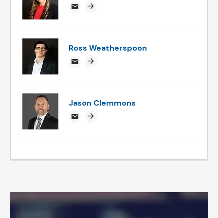
ABanks@attorneysnc.com
Attorney profile link
Ross Weatherspoon
rossweatherspoon@attorneysnc.com
Attorney profile link
Jason Clemmons
jclemmons@attorneysnc.com
Attorney profile link